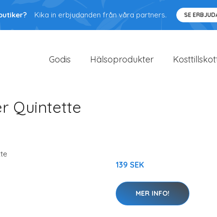
butiker?
Kika in erbjudanden från våra partners.
SE ERBJU
Godis
Hälsoprodukter
Kosttillskot
r Quintette
139 SEK
MER INFO!