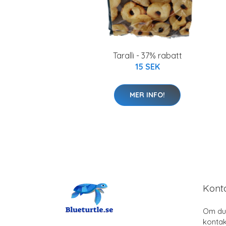
Taralli - 37% rabatt
15 SEK
MER INFO!
Kont
Om du 
kontak