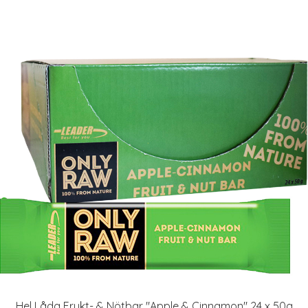
Hel Låda Frukt- & Nötbar "Apple & Cinnamon" 24 x 50g