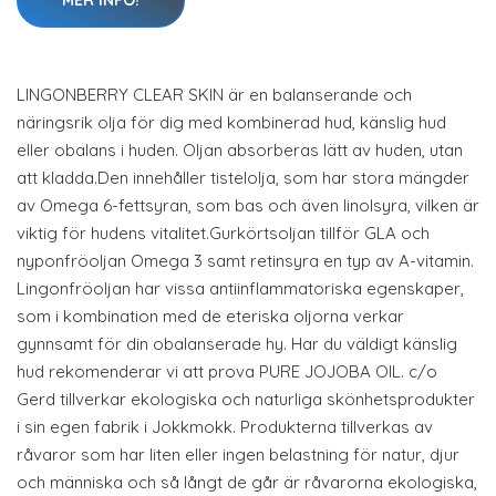
MER INFO!
LINGONBERRY CLEAR SKIN är en balanserande och
näringsrik olja för dig med kombinerad hud, känslig hud
eller obalans i huden. Oljan absorberas lätt av huden, utan
att kladda.Den innehåller tistelolja, som har stora mängder
av Omega 6-fettsyran, som bas och även linolsyra, vilken är
viktig för hudens vitalitet.Gurkörtsoljan tillför GLA och
nyponfröoljan Omega 3 samt retinsyra en typ av A-vitamin.
Lingonfröoljan har vissa antiinflammatoriska egenskaper,
som i kombination med de eteriska oljorna verkar
gynnsamt för din obalanserade hy. Har du väldigt känslig
hud rekomenderar vi att prova PURE JOJOBA OIL. c/o
Gerd tillverkar ekologiska och naturliga skönhetsprodukter
i sin egen fabrik i Jokkmokk. Produkterna tillverkas av
råvaror som har liten eller ingen belastning för natur, djur
och människa och så långt de går är råvarorna ekologiska,