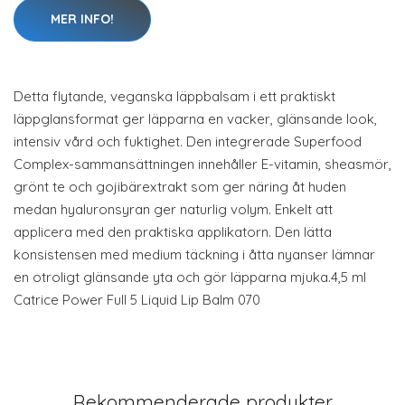
MER INFO!
Detta flytande, veganska läppbalsam i ett praktiskt
läppglansformat ger läpparna en vacker, glänsande look,
intensiv vård och fuktighet. Den integrerade Superfood
Complex-sammansättningen innehåller E-vitamin, sheasmör,
grönt te och gojibärextrakt som ger näring åt huden
medan hyaluronsyran ger naturlig volym. Enkelt att
applicera med den praktiska applikatorn. Den lätta
konsistensen med medium täckning i åtta nyanser lämnar
en otroligt glänsande yta och gör läpparna mjuka.4,5 ml
Catrice Power Full 5 Liquid Lip Balm 070
Rekommenderade produkter