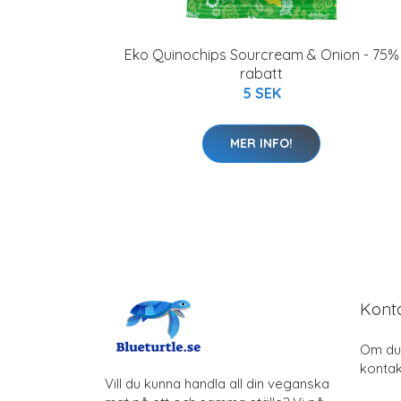
Eko Quinochips Sourcream & Onion - 75%
rabatt
5 SEK
MER INFO!
Kont
Om du 
kontak
Vill du kunna handla all din veganska