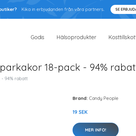
butiker?
Kika in erbjudanden från våra partners.
SE ERBJU
Godis
Hälsoprodukter
Kosttillskot
arkakor 18-pack - 94% rabat
- 94% rabatt
Brand:
Candy People
19 SEK
MER INFO!