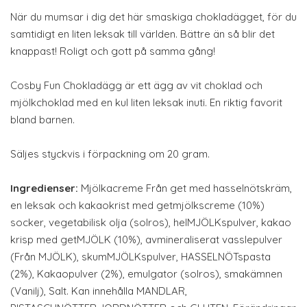
När du mumsar i dig det här smaskiga chokladägget, för du
samtidigt en liten leksak till världen. Bättre än så blir det
knappast! Roligt och gott på samma gång!
Cosby Fun Chokladägg är ett ägg av vit choklad och
mjölkchoklad med en kul liten leksak inuti. En riktig favorit
bland barnen.
Säljes styckvis i förpackning om 20 gram.
Ingredienser:
Mjölkacreme Från get med hasselnötskräm,
en leksak och kakaokrist med getmjölkscreme (10%)
socker, vegetabilisk olja (solros), helMJÖLKspulver, kakao
krisp med getMJÖLK (10%), avmineraliserat vasslepulver
(Från MJÖLK), skumMJÖLKspulver, HASSELNÖTspasta
(2%), Kakaopulver (2%), emulgator (solros), smakämnen
(Vanilj), Salt. Kan innehålla MANDLAR,