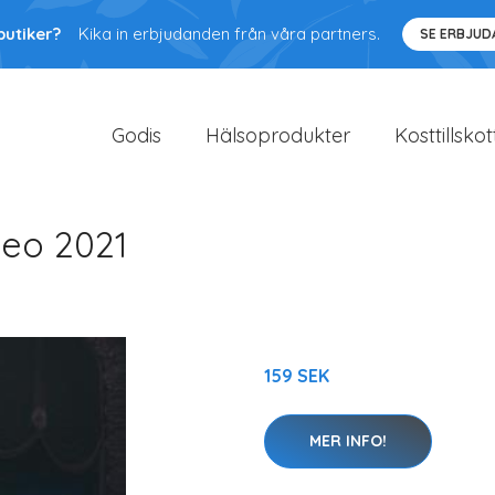
butiker?
Kika in erbjudanden från våra partners.
SE ERBJU
Godis
Hälsoprodukter
Kosttillskot
deo 2021
159 SEK
MER INFO!