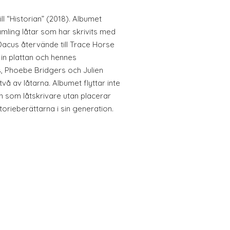
l “Historian” (2018). Albumet
mling låtar som har skrivits med
 Dacus återvände till Trace Horse
a in plattan och hennes
 Phoebe Bridgers och Julien
å av låtarna. Albumet flyttar inte
 som låtskrivare utan placerar
orieberättarna i sin generation.