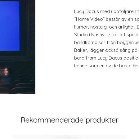
Lucy Dacus med uppföljaren til
“Home Video” består av en sa
humor, nostalgi och ärlighet.
Studio i Nashville för att spel
bandkompisar från boygenius,
Baker, lägger också sång på tv
bara fram Lucy Dacus position
henne som en av de bästa hist
Rekommenderade produkter