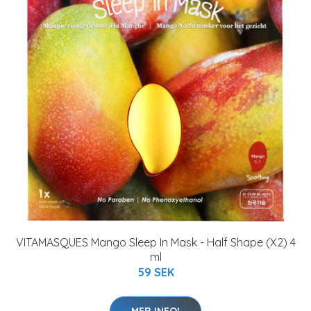
VITAMASQUES Mango Sleep In Mask - Half Shape (X2) 4
ml
59 SEK