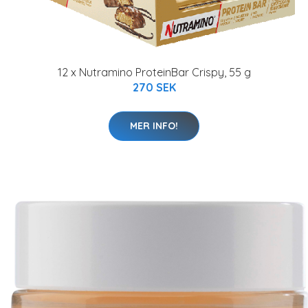
12 x Nutramino ProteinBar Crispy, 55 g
270 SEK
MER INFO!