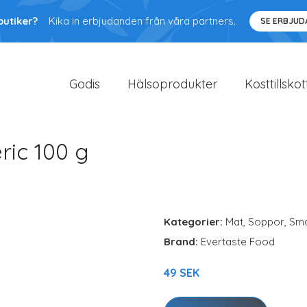
butiker?
Kika in erbjudanden från våra partners.
SE ERBJU
Godis
Hälsoprodukter
Kosttillskot
ric 100 g
Kategorier:
Mat
,
Soppor, Sma
Brand:
Evertaste Food
49 SEK