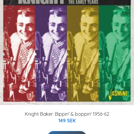
Knight Baker: Bippin' & boppin' 1956-62
149 SEK