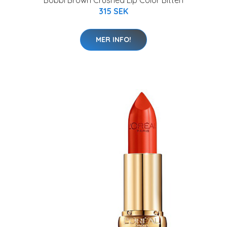
Bobbi Brown Crushed Lip Color Bitten
315 SEK
MER INFO!