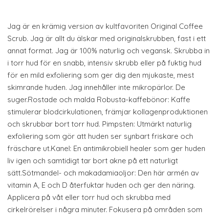
Jag är en krämig version av kultfavoriten Original Coffee
Scrub. Jag är allt du älskar med originalskrubben, fast i ett
annat format. Jag är 100% naturlig och vegansk. Skrubba in
i torr hud för en snabb, intensiv skrubb eller på fuktig hud
för en mild exfoliering som ger dig den mjukaste, mest
skimrande huden. Jag innehåller inte mikropärlor. De
suger.Rostade och malda Robusta-kaffebönor: Kaffe
stimulerar blodcirkulationen, främjar kollagenproduktionen
och skrubbar bort torr hud. Pimpsten: Utmärkt naturlig
exfoliering som gör att huden ser synbart friskare och
fräschare ut.Kanel: En antimikrobiell healer som ger huden
liv igen och samtidigt tar bort akne på ett naturligt
sätt.Sötmandel- och makadamiaoljor: Den här armén av
vitamin A, E och D återfuktar huden och ger den näring.
Applicera på våt eller torr hud och skrubba med
cirkelrörelser i några minuter. Fokusera på områden som