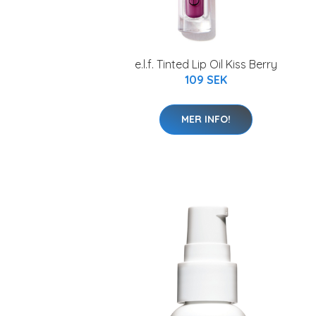
e.l.f. Tinted Lip Oil Kiss Berry
109 SEK
MER INFO!