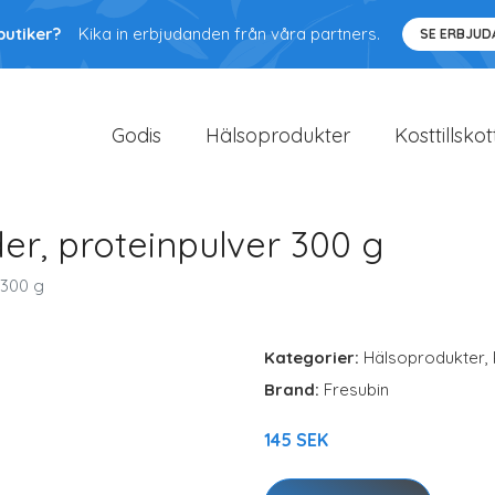
butiker?
Kika in erbjudanden från våra partners.
SE ERBJU
Godis
Hälsoprodukter
Kosttillskot
er, proteinpulver 300 g
 300 g
Kategorier:
Hälsoprodukter
,
Brand:
Fresubin
145 SEK