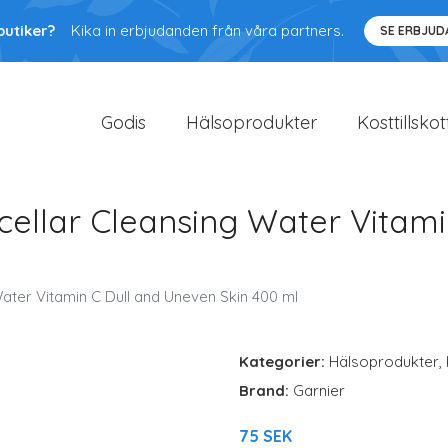
butiker?
Kika in erbjudanden från våra partners.
SE ERBJU
Godis
Hälsoprodukter
Kosttillskot
icellar Cleansing Water Vitam
Water Vitamin C Dull and Uneven Skin 400 ml
Kategorier:
Hälsoprodukter
,
Brand:
Garnier
75 SEK