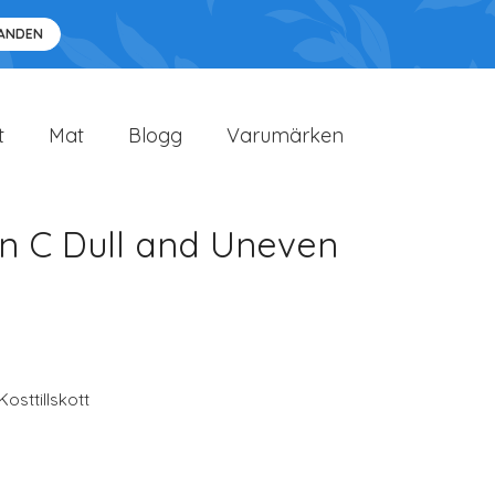
DANDEN
t
Mat
Blogg
Varumärken
in C Dull and Uneven
Kosttillskott