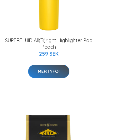
SUPERFLUID All(B)right Highlighter Pop
Peach
259 SEK
MER INFO!