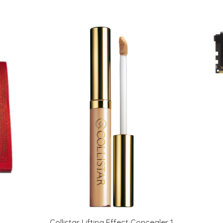
t
Collistar Lifting Effect Concealer 1