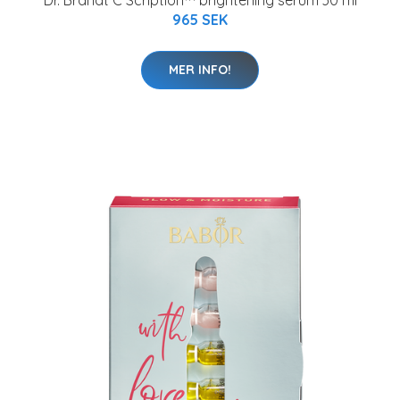
Dr. Brandt C Scription™ brightening serum 30 ml
965 SEK
MER INFO!