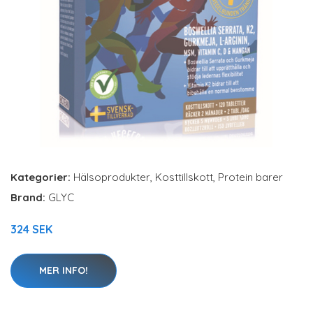
Kategorier:
Hälsoprodukter
,
Kosttillskott
,
Protein barer
Brand:
GLYC
324 SEK
MER INFO!