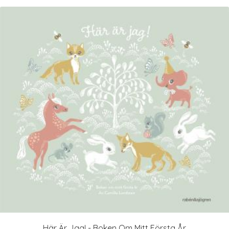
Här Är Jag! - Boken Om Mitt Första År