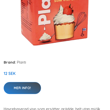
Brand:
Planti
12 SEK
MER INFO!
Havrebaserad visp som ersätter grädde, helt utan mjölk