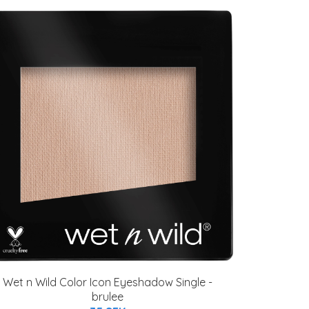
Wet n Wild Color Icon Eyeshadow Single -
brulee