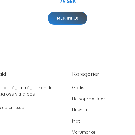
79 SEK
MER INFO!
akt
Kategorier
har några frågor kan du
Godis
ta oss via e-post:
Hälsoprodukter
lueturtle.se
Husdjur
Mat
Varumärke