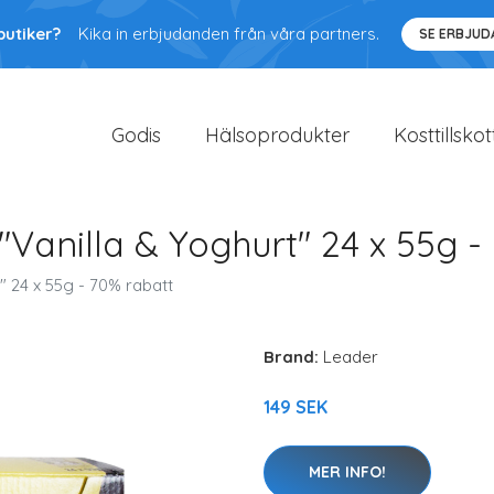
butiker?
Kika in erbjudanden från våra partners.
SE ERBJU
Godis
Hälsoprodukter
Kosttillskot
"Vanilla & Yoghurt" 24 x 55g -
" 24 x 55g - 70% rabatt
Brand:
Leader
149 SEK
MER INFO!