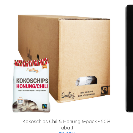
Kokoschips Chili & Honung 6-pack - 50%
rabatt