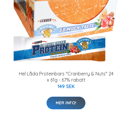
Hel Låda Proteinbars "Cranberry & Nuts" 24
x 61g - 67% rabatt
149 SEK
MER INFO!