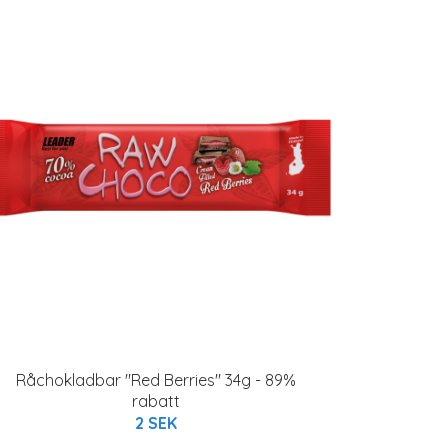
Råchokladbar "Red Berries" 34g - 89%
rabatt
2 SEK