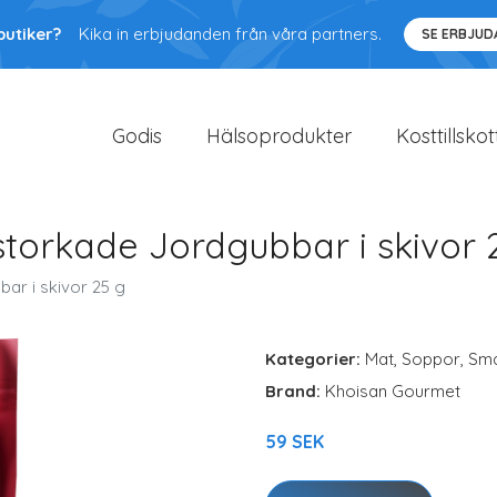
butiker?
Kika in erbjudanden från våra partners.
SE ERBJU
Godis
Hälsoprodukter
Kosttillskot
torkade Jordgubbar i skivor 
ar i skivor 25 g
Kategorier:
Mat
,
Soppor, Sma
Brand:
Khoisan Gourmet
59 SEK