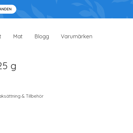
DANDEN
t
Mat
Blogg
Varumärken
25 g
ksättning & Tillbehör