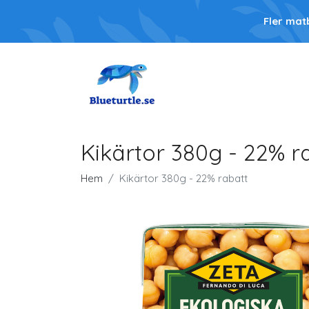
Fler mat
Kikärtor 380g - 22% r
Hem
Kikärtor 380g - 22% rabatt