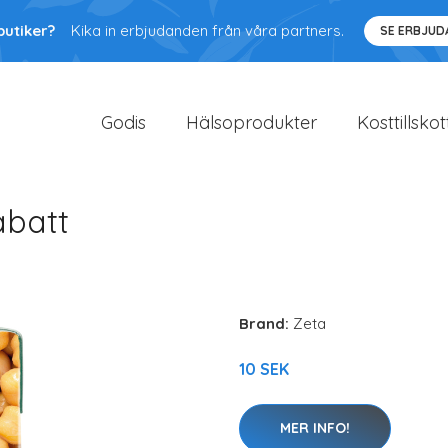
butiker?
Kika in erbjudanden från våra partners.
SE ERBJU
Godis
Hälsoprodukter
Kosttillskot
abatt
Brand:
Zeta
10 SEK
MER INFO!