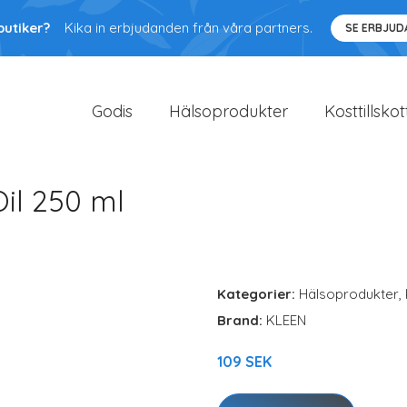
butiker?
Kika in erbjudanden från våra partners.
SE ERBJU
Godis
Hälsoprodukter
Kosttillskot
il 250 ml
Kategorier:
Hälsoprodukter
,
Brand:
KLEEN
109 SEK