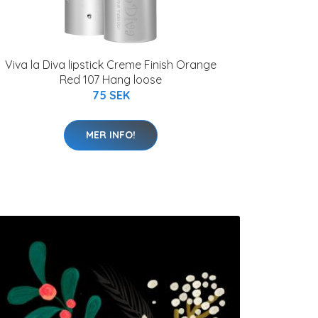
Viva la Diva lipstick Creme Finish Orange
Red 107 Hang loose
75 SEK
MER INFO!