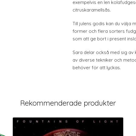
exempelvis en len kolafudgeså
citruskaramellsås.
Till julens godis kan du välja 
former och flera sorters fud
som att ge bort i present insla
Sara delar också med sig av k
av diverse tekniker och meto
behöver för att lyckas.
Rekommenderade produkter