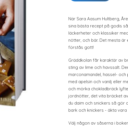
När Sara Aasum Hultberg, Året
sina bästa recept på godis s
läckerheter och klassiker med
nötter, och bär. Det mesta är 
förstås gott!
Gräddkolan får karaktär av br
sting av lime och havssalt. D
marconamandel, hassel- och p
med apelsin och vanilj eller 
och mörka chokladbräck lyft
jordnötter, det vita bräcket a
du daim och snickers så gör 
bark och knickers - äkta vara t
Välj någon av såserna i boken