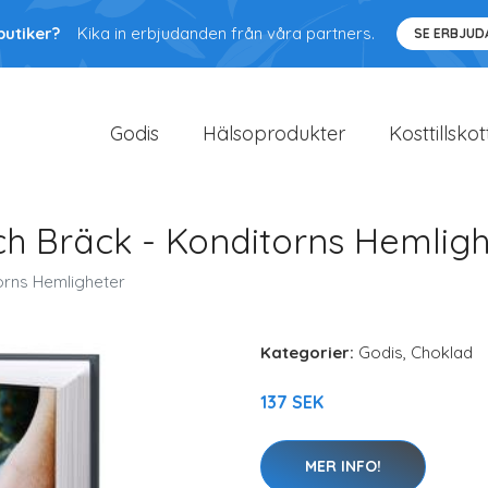
butiker?
Kika in erbjudanden från våra partners.
SE ERBJU
Godis
Hälsoprodukter
Kosttillskot
ch Bräck - Konditorns Hemlig
orns Hemligheter
Kategorier:
Godis
,
Choklad
137 SEK
MER INFO!