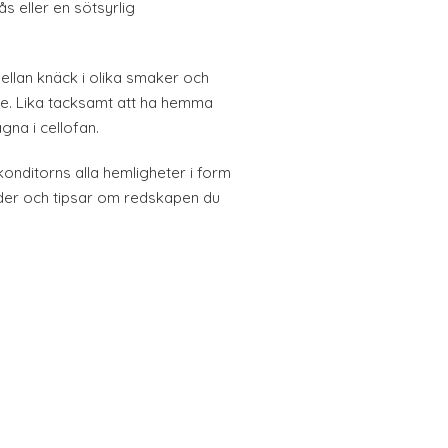
s eller en sötsyrlig
mellan knäck i olika smaker och
ge. Lika tacksamt att ha hemma
gna i cellofan.
onditorns alla hemligheter i form
der och tipsar om redskapen du