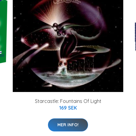
Starcastle: Fountains Of Light
169 SEK
MER INFO!