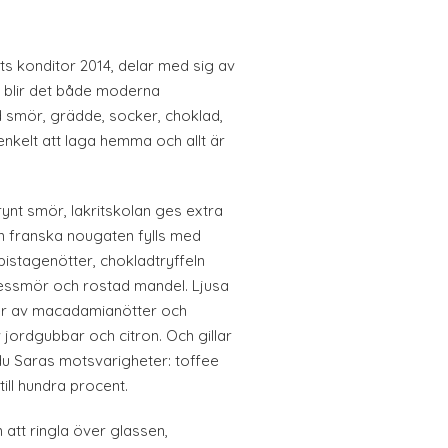
s konditor 2014, delar med sig av
å blir det både moderna
 smör, grädde, socker, choklad,
enkelt att laga hemma och allt är
ynt smör, lakritskolan ges extra
en franska nougaten fylls med
istagenötter, chokladtryffeln
messmör och rostad mandel. Ljusa
er av macadamianötter och
v jordgubbar och citron. Och gillar
du Saras motsvarigheter: toffee
ill hundra procent.
 att ringla över glassen,