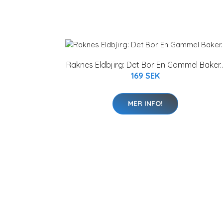
Raknes Eldbjïrg: Det Bor En Gammel Baker..
169 SEK
MER INFO!