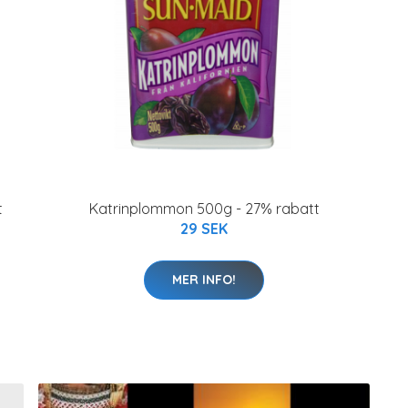
t
Katrinplommon 500g - 27% rabatt
29 SEK
MER INFO!