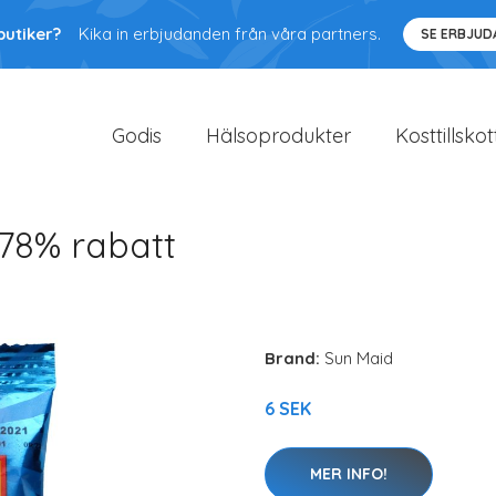
butiker?
Kika in erbjudanden från våra partners.
SE ERBJU
Godis
Hälsoprodukter
Kosttillskot
 78% rabatt
Brand:
Sun Maid
6 SEK
MER INFO!