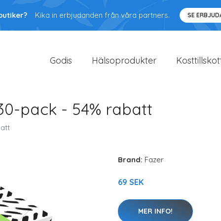
butiker?
Kika in erbjudanden från våra partners.
SE ERBJU
Godis
Hälsoprodukter
Kosttillskot
 30-pack - 54% rabatt
att
Brand:
Fazer
69 SEK
MER INFO!