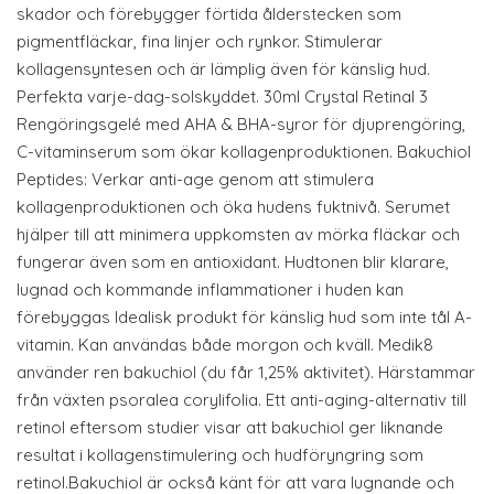
skador och förebygger förtida ålderstecken som
pigmentfläckar, fina linjer och rynkor. Stimulerar
kollagensyntesen och är lämplig även för känslig hud.
Perfekta varje-dag-solskyddet. 30ml Crystal Retinal 3
Rengöringsgelé med AHA & BHA-syror för djuprengöring,
C-vitaminserum som ökar kollagenproduktionen. Bakuchiol
Peptides: Verkar anti-age genom att stimulera
kollagenproduktionen och öka hudens fuktnivå. Serumet
hjälper till att minimera uppkomsten av mörka fläckar och
fungerar även som en antioxidant. Hudtonen blir klarare,
lugnad och kommande inflammationer i huden kan
förebyggas Idealisk produkt för känslig hud som inte tål A-
vitamin. Kan användas både morgon och kväll. Medik8
använder ren bakuchiol (du får 1,25% aktivitet). Härstammar
från växten psoralea corylifolia. Ett anti-aging-alternativ till
retinol eftersom studier visar att bakuchiol ger liknande
resultat i kollagenstimulering och hudföryngring som
retinol.Bakuchiol är också känt för att vara lugnande och