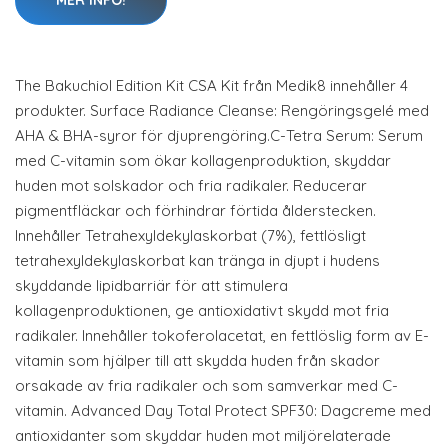
MER INFO!
The Bakuchiol Edition Kit CSA Kit från Medik8 innehåller 4
produkter. Surface Radiance Cleanse: Rengöringsgelé med
AHA & BHA-syror för djuprengöring.C-Tetra Serum: Serum
med C-vitamin som ökar kollagenproduktion, skyddar
huden mot solskador och fria radikaler. Reducerar
pigmentfläckar och förhindrar förtida ålderstecken.
Innehåller Tetrahexyldekylaskorbat (7%), fettlösligt
tetrahexyldekylaskorbat kan tränga in djupt i hudens
skyddande lipidbarriär för att stimulera
kollagenproduktionen, ge antioxidativt skydd mot fria
radikaler. Innehåller tokoferolacetat, en fettlöslig form av E-
vitamin som hjälper till att skydda huden från skador
orsakade av fria radikaler och som samverkar med C-
vitamin. Advanced Day Total Protect SPF30: Dagcreme med
antioxidanter som skyddar huden mot miljörelaterade