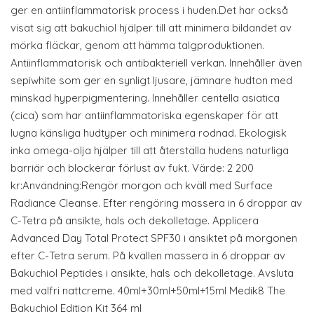
ger en antiinflammatorisk process i huden.Det har också
visat sig att bakuchiol hjälper till att minimera bildandet av
mörka fläckar, genom att hämma talgproduktionen.
Antiinflammatorisk och antibakteriell verkan. Innehåller även
sepiwhite som ger en synligt ljusare, jämnare hudton med
minskad hyperpigmentering. Innehåller centella asiatica
(cica) som har antiinflammatoriska egenskaper för att
lugna känsliga hudtyper och minimera rodnad. Ekologisk
inka omega-olja hjälper till att återställa hudens naturliga
barriär och blockerar förlust av fukt. Värde: 2 200
kr:Användning:Rengör morgon och kväll med Surface
Radiance Cleanse. Efter rengöring massera in 6 droppar av
C-Tetra på ansikte, hals och dekolletage. Applicera
Advanced Day Total Protect SPF30 i ansiktet på morgonen
efter C-Tetra serum. På kvällen massera in 6 droppar av
Bakuchiol Peptides i ansikte, hals och dekolletage. Avsluta
med valfri nattcreme. 40ml+30ml+50ml+15ml Medik8 The
Bakuchiol Edition Kit 364 ml