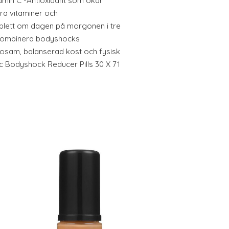
amin C -Antioxidant som ökar
a vitaminer och
ablett om dagen på morgonen i tre
 Kombinera bodyshocks
osam, balanserad kost och fysisk
c Bodyshock Reducer Pills 30 X 71