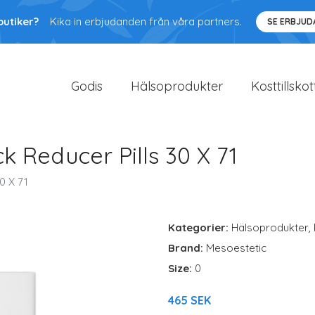
butiker?
Kika in erbjudanden från våra partners.
SE ERBJU
Godis
Hälsoprodukter
Kosttillskot
 Reducer Pills 30 X 71
0 X 71
Kategorier:
Hälsoprodukter
,
Brand:
Mesoestetic
Size:
0
465 SEK