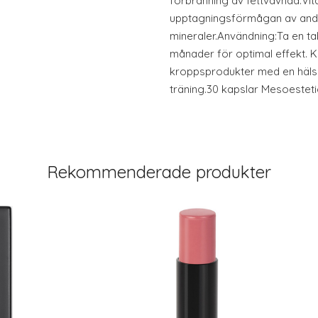
förbränning av fettvävnad.Vit
upptagningsförmågan av andr
mineraler.Användning:Ta en t
månader för optimal effekt.
kroppsprodukter med en häls
träning.30 kapslar Mesoesteti
Rekommenderade produkter