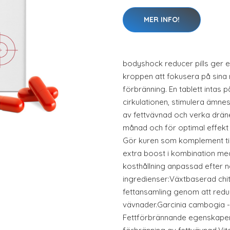
MER INFO!
bodyshock reducer pills ger e
kroppen att fokusera på sina 
förbränning. En tablett intas
cirkulationen, stimulera ämne
av fettvävnad och verka dräne
månad och för optimal effekt k
Gör kuren som komplement till
extra boost i kombination me
kosthållning anpassad efter 
ingredienser:Växtbaserad chit
fettansamling genom att redu
vävnader.Garcinia cambogia -A
Fettförbrännande egenskaper.