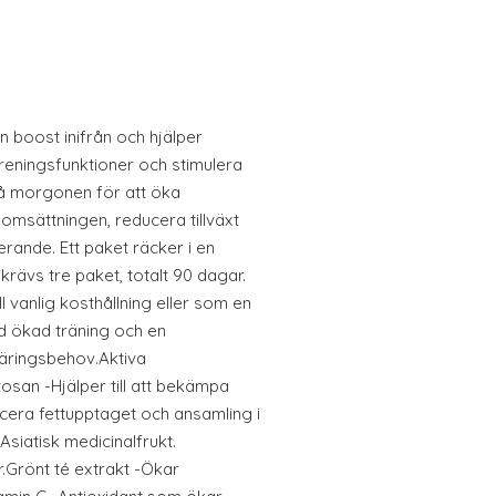
n boost inifrån och hjälper
reningsfunktioner och stimulera
 på morgonen för att öka
somsättningen, reducera tillväxt
rande. Ett paket räcker i en
rävs tre paket, totalt 90 dagar.
 vanlig kosthållning eller som en
d ökad träning och en
näringsbehov.Aktiva
osan -Hjälper till att bekämpa
cera fettupptaget och ansamling i
siatisk medicinalfrukt.
Grönt té extrakt -Ökar