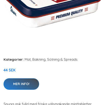
Kategorier:
Mat
,
Bakning, Sötning & Spreads
44 SEK
MER INFO!
Snygg ask fylld med friska välsmakande minttabletter