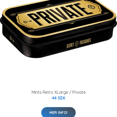
Mints Retro XLarge / Private
44 SEK
MER INFO!