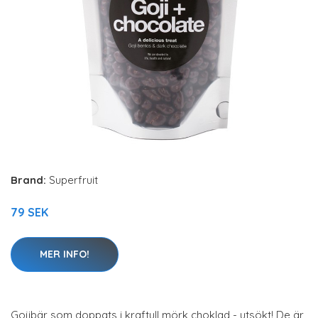
Brand:
Superfruit
79 SEK
MER INFO!
Gojibär som doppats i kraftull mörk choklad - utsökt! De är