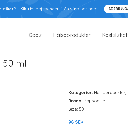
butiker?
Kika in erbjudanden från våra partners.
SE ERBJU
Godis
Hälsoprodukter
Kosttillskot
 50 ml
Kategorier:
Hälsoprodukter
,
Brand:
Rapsodine
Size:
50
98 SEK