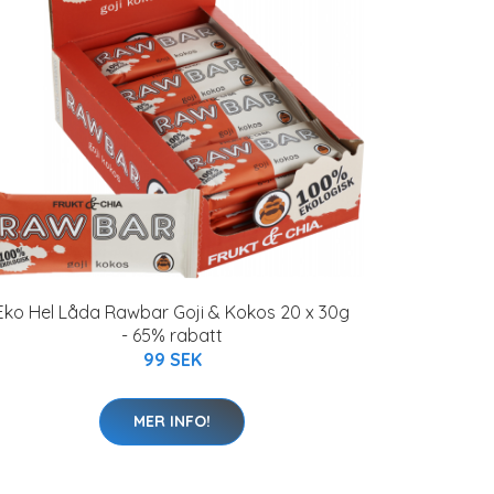
Eko Hel Låda Rawbar Goji & Kokos 20 x 30g
- 65% rabatt
99 SEK
MER INFO!