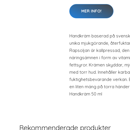
MER INFO!
Handkräm baserad på svensk 
unika mjukgörande, återfukta
Rapsoljan är kallpressad, den 
näringsämnen i form av vitam
fettsyror. Krämen skyddar, 
med torr hud. Innehåller karb
fuktighetsbevarande verkan.
en liten mäng på torra hände
Handkräm 50 ml
Rekommenderade produkter