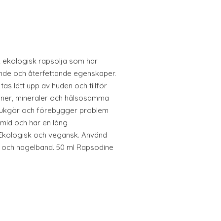
ekologisk rapsolja som har
nde och återfettande egenskaper.
tas lätt upp av huden och tillför
iner, mineraler och hälsosamma
mjukgör och förebygger problem
amid och har en lång
 Ekologisk och vegansk. Använd
r och nagelband. 50 ml Rapsodine