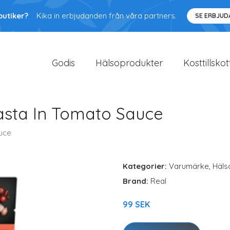
butiker?
Kika in erbjudanden från våra partners.
SE ERBJU
Godis
Hälsoprodukter
Kosttillskot
asta In Tomato Sauce
uce
Kategorier:
Varumärke
,
Häls
Brand:
Real
99 SEK