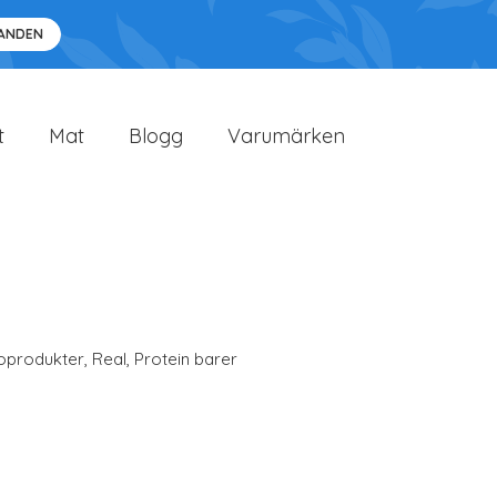
DANDEN
t
Mat
Blogg
Varumärken
oprodukter
,
Real
,
Protein barer