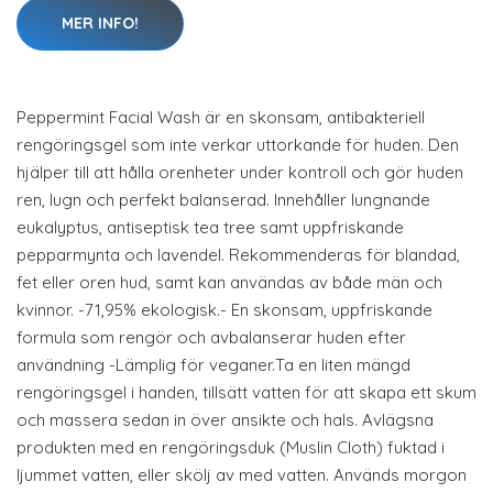
MER INFO!
Peppermint Facial Wash är en skonsam, antibakteriell
rengöringsgel som inte verkar uttorkande för huden. Den
hjälper till att hålla orenheter under kontroll och gör huden
ren, lugn och perfekt balanserad. Innehåller lungnande
eukalyptus, antiseptisk tea tree samt uppfriskande
pepparmynta och lavendel. Rekommenderas för blandad,
fet eller oren hud, samt kan användas av både män och
kvinnor. -71,95% ekologisk.- En skonsam, uppfriskande
formula som rengör och avbalanserar huden efter
användning -Lämplig för veganer.Ta en liten mängd
rengöringsgel i handen, tillsätt vatten för att skapa ett skum
och massera sedan in över ansikte och hals. Avlägsna
produkten med en rengöringsduk (Muslin Cloth) fuktad i
ljummet vatten, eller skölj av med vatten. Används morgon