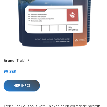
Brand:
Trek'n Eat
99 SEK
MER INFO!
Trek’n Eat Couscous With Chicken är en värmande maträtt