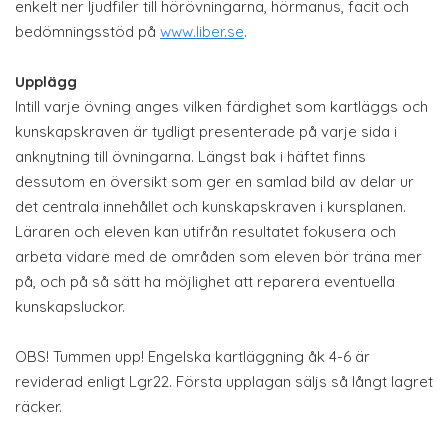
enkelt ner ljudfiler till hörövningarna, hörmanus, facit och
bedömningsstöd på
www.liber.se
.
Upplägg
Intill varje övning anges vilken färdighet som kartläggs och
kunskapskraven är tydligt presenterade på varje sida i
anknytning till övningarna. Längst bak i häftet finns
dessutom en översikt som ger en samlad bild av delar ur
det centrala innehållet och kunskapskraven i kursplanen.
Läraren och eleven kan utifrån resultatet fokusera och
arbeta vidare med de områden som eleven bör träna mer
på, och på så sätt ha möjlighet att reparera eventuella
kunskapsluckor.
OBS! Tummen upp! Engelska kartläggning åk 4-6 är
reviderad enligt Lgr22. Första upplagan säljs så långt lagret
räcker.