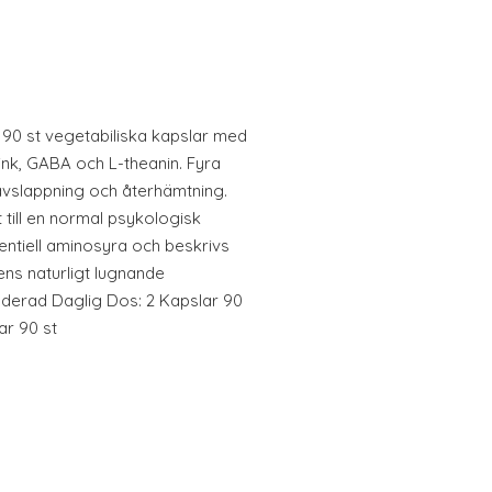
 90 st vegetabiliska kapslar med
k, GABA och L-theanin. Fyra
avslappning och återhämtning.
till en normal psykologisk
entiell aminosyra och beskrivs
ns naturligt lugnande
erad Daglig Dos: 2 Kapslar 90
ar 90 st