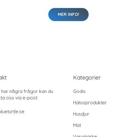
MER INFO!
akt
Kategorier
har några frågor kan du
Godis
ta oss via e-post:
Hälsoprodukter
lueturtle.se
Husdjur
Mat
Varumärke