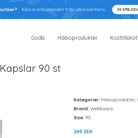
butiker?
Kika in erbjudanden från våra partners.
SE ERBJU
Godis
Hälsoprodukter
Kosttillskot
Kapslar 90 st
Kategorier:
Hälsoprodukter
,
Brand:
WellAware
Size:
90
249 SEK