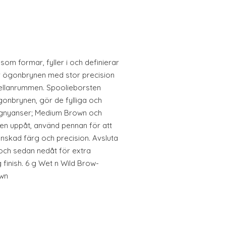
m formar, fyller i och definierar
r ögonbrynen med stor precision
 mellanrummen. Spoolieborsten
gonbrynen, gör de fylliga och
färgnyanser; Medium Brown och
n uppåt, använd pennan för att
önskad färg och precision. Avsluta
och sedan nedåt för extra
ig finish. 6 g Wet n Wild Brow-
own