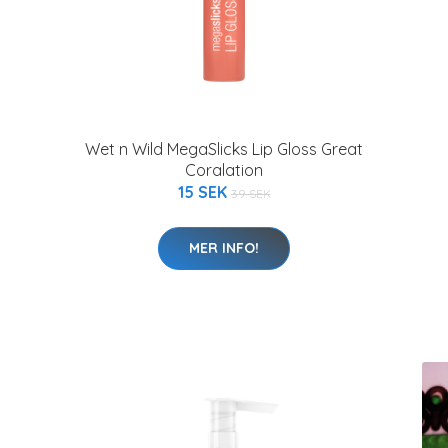
Wet n Wild MegaSlicks Lip Gloss Great
Coralation
15 SEK
39 SEK
MER INFO!