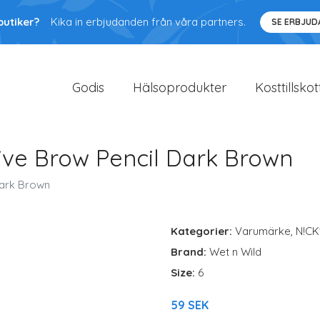
butiker?
Kika in erbjudanden från våra partners.
SE ERBJU
Godis
Hälsoprodukter
Kosttillskot
ive Brow Pencil Dark Brown
Dark Brown
Kategorier:
Varumärke
,
N!CK
Brand:
Wet n Wild
Size:
6
59 SEK