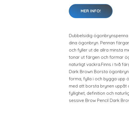
MER INFO!
Dubbelsidig ögonbrynspenna so
dina ögonbryn. Pennan färga
och fyller ut de allra minsta
tonar ut färgen och formar ö
naturligt vackra.Finns i två 
Dark Brown Borsta ögonbryne
forma, fylla i och bygga upp 
med att borsta brynen uppåt 
fyllighet, definition och naturl
sessive Brow Pencil Dark Br